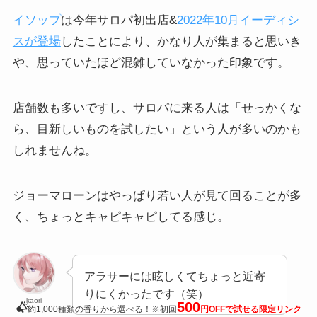
イソップ
は今年サロパ初出店&
2022年10月イーディシ
スが登場
したことにより、かなり人が集まると思いき
や、思っていたほど混雑していなかった印象です。
店舗数も多いですし、サロパに来る人は「せっかくな
ら、目新しいものを試したい」という人が多いのかも
しれませんね。
ジョーマローンはやっぱり若い人が見て回ることが多
く、ちょっとキャピキャピしてる感じ。
アラサーには眩しくてちょっと近寄
りにくかったです（笑）
kaori
500
約1,000種類の香りから選べる！※初回
円OFFで試せる限定リンク