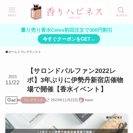
MENU
SEARCH
量り売り香水Celes初回注文で300円割引
今すぐクーポンをGET→
ホーム
フレグランス
【サロンドパルファン2022レ
2023
ポ】3年ぶりに伊勢丹新宿店催物
11/22
場で開催【香水イベント】
ad
2023年11月22日
kaori
フレグランス