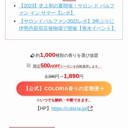
【2023】史上初の夏開催！サロン ド パルフ
ァン イン サマー【レポ】
【サロンドパルファン2022レポ】3年ぶりに
伊勢丹新宿店催物場で開催【香水イベント】
1,000
約
種類の香りを選び放題
500
限定
OFF
クーポンを自動適用します。
円
1,890
2,390
円⇒
円
【公式】COLORIA香りの定期便⇒
※
いつでも解約・中断できます。
【HP】
https://coloria.jp/