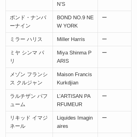
N’S
ボンド・ナンバ
BOND NO.9 NE
ー
ーナイン
W YORK
ミラー ハリス
Miller Harris
ー
ミヤ シンマ パ
Miya Shinma P
ー
リ
ARIS
メゾン フランシ
Maison Francis
ス クルジャン
Kurkdjian
ラルチザン パフ
L’ARTISAN PA
ー
ューム
RFUMEUR
リキッド イマジ
Liquides Imagin
ー
ネール
aires