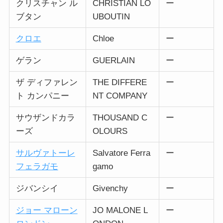
クリスチャン ル
CHRISTIAN LO
ー
ブタン
UBOUTIN
クロエ
Chloe
ー
ゲラン
GUERLAIN
ー
ザ ディファレン
THE DIFFERE
ー
ト カンパニー
NT COMPANY
サウザンドカラ
THOUSAND C
ー
ーズ
OLOURS
サルヴァトーレ
Salvatore Ferra
ー
フェラガモ
gamo
ジバンシイ
Givenchy
ー
ジョー マローン
JO MALONE L
ー