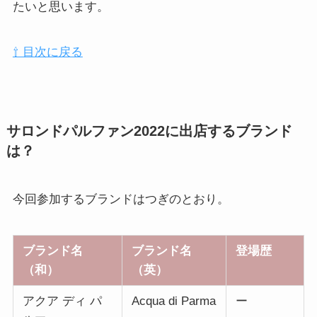
たいと思います。
⇧ 目次に戻る
サロンドパルファン2022に出店するブランド
は？
今回参加するブランドはつぎのとおり。
ブランド名
ブランド名
登場歴
（和）
（英）
アクア ディ パ
Acqua di Parma
ー