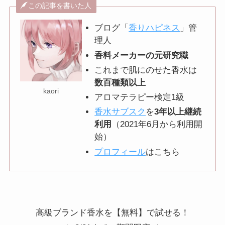
この記事を書いた人
ブログ「
香りハピネス
」管
理人
香料メーカーの元研究職
これまで肌にのせた香水は
数百種類以上
kaori
アロマテラピー検定1級
香水サブスク
を
3年以上継続
利用
（2021年6月から利用開
始）
プロフィール
はこちら
高級ブランド香水を【無料】で試せる！