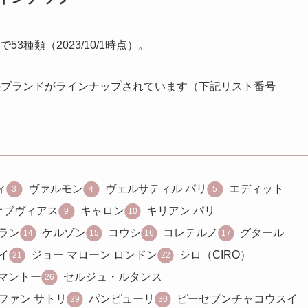
種類（2023/10/1時点）。
ボで、6種類のブランドがラインナップされています（下記リスト番号
ィ
ヴァルモン
ヴェルサティル パリ
エディット
オブヴィアス
キャロン
キリアン パリ
ラン
ケルゾン
コウシ
コレテルノ
グタール
イ
ジョー マローン ロンドン
シロ（CIRO）
 マントー
セルジュ・ルタンス
ファン サトリ
パンピューリ
ピーセブンチャコウスイ