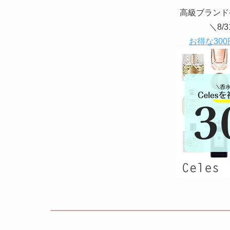
高級ブランド
＼8/
お得な300