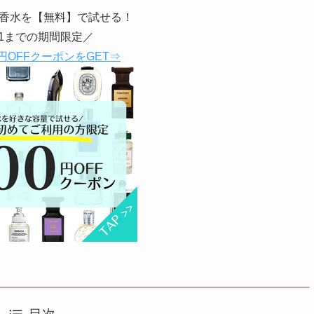
香水を【無料】で試せる！
31までの期間限定／
円OFFクーポンをGET⇒