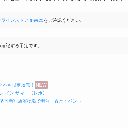
インストア meeco
をご確認ください。
つ追記する予定です。
ック本も限定販売！
NEW
ン イン サマー【レポ】
伊勢丹新宿店催物場で開催【香水イベント】