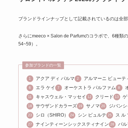
ブランドラインナップとして記載されているのは全部で53
さらにmeeco × Salon de Parfumのコラ
54~59）。
参加ブランドの一覧
アクア ディ パルマ
アルマーニ ビューテ
エラ ケイ
オーケストラ パルファム
キャスウェル・マッセイ
クリード
ゲ
サウザンドカラーズ
サノマ
ジバンシ
シロ（SHIRO）
シン ピュルテ
ス ル
ナインティーンシックスティナイン
パル