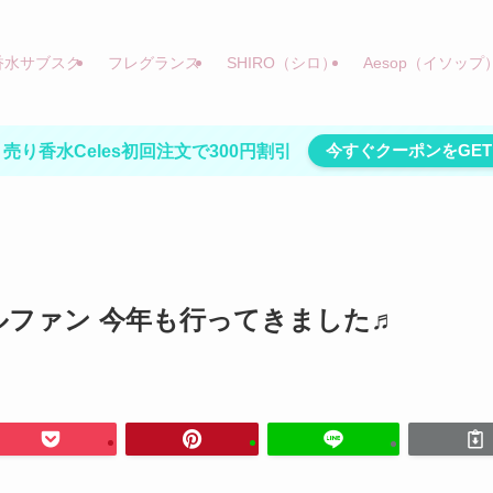
香水サブスク
フレグランス
SHIRO（シロ）
Aesop（イソップ
今すぐクーポンをGET
売り香水Celes初回注文で300円割引
ルファン 今年も行ってきました♬