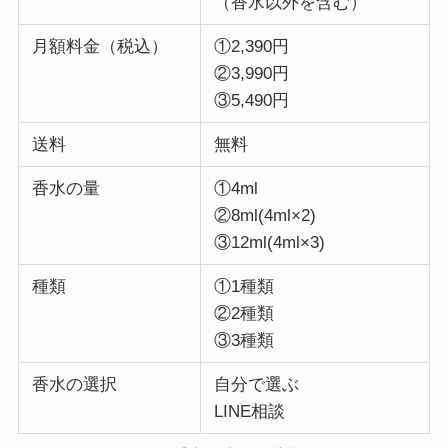
（香水以外を含む）
月額料金（税込）
①
2,390円
②3,990円
③5,490円
送料
無料
香水の量
①4ml
②8ml(4ml×2)
③12ml(4ml×3)
種類
①1種類
②2種類
③3種類
香水の選択
自分で選ぶ
LINE相談