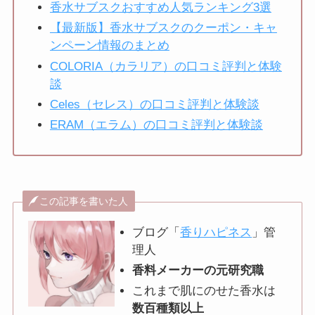
香水サブスクおすすめ人気ランキング3選
【最新版】香水サブスクのクーポン・キャ
ンペーン情報のまとめ
COLORIA（カラリア）の口コミ評判と体験
談
Celes（セレス）の口コミ評判と体験談
ERAM（エラム）の口コミ評判と体験談
この記事を書いた人
ブログ「
香りハピネス
」管
理人
香料メーカーの元研究職
これまで肌にのせた香水は
数百種類以上