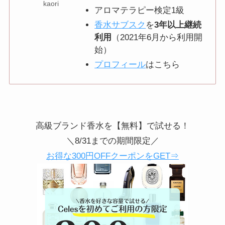
kaori
アロマテラピー検定1級
香水サブスク
を
3年以上継続
利用
（2021年6月から利用開
始）
プロフィール
はこちら
高級ブランド香水を【無料】で試せる！
＼8/31までの期間限定／
お得な300円OFFクーポンをGET⇒