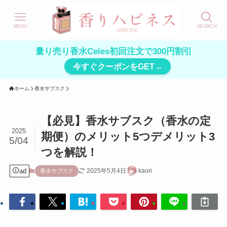
MENU
SEARCH
量り売り香水Celes初回注文で300円割引
今すぐクーポンをGET→
ホーム
香水サブスク
【必見】香水サブスク（香水の定
2025
期便）のメリット5つデメリット3
5/04
つを解説！
ad
2025年5月4日
kaori
香水サブスク