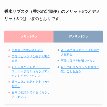
香水サブスク（香水の定期便）のメリット5つとデメ
リット3つ
はつぎのとおりです。
メリット5つ
デメリット3つ
毎月違う香水が楽しめる
ボトルで購入するより割高な
月額料金
自分にピッタリな香水と出会
える
実際に香りを確認できない
おしゃれなアトマイザーケー
自分の好きなブランド香水が
ス・ポーチ付き（カラリア・
無いこともある
セントピック・セレス）
香水以外の商品も充実（カラ
リア）
香りの相談ができる（カラリ
ア・セレス）