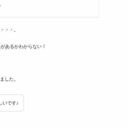
）
・・・。
水があるかわからない
！
ました。
しいです♪