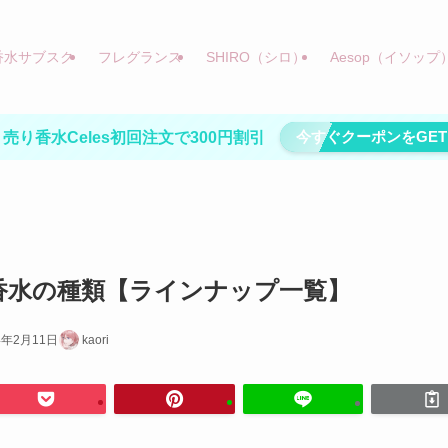
香水サブスク
フレグランス
SHIRO（シロ）
Aesop（イソップ
今すぐクーポンをGET
売り香水Celes初回注文で300円割引
Aの香水の種類【ラインナップ一覧】
4年2月11日
kaori