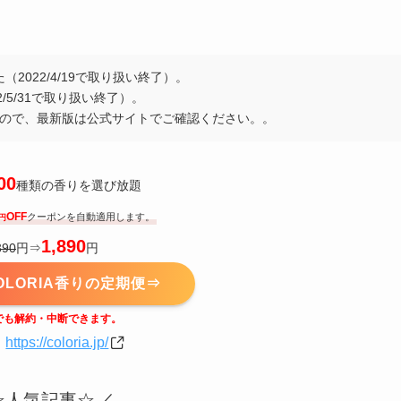
2022/4/19で取り扱い終了）。
5/31で取り扱い終了）。
ので、最新版は公式サイトでご確認ください。。
00
種類の香りを選び放題
OFF
クーポンを自動適用します。
円
1,890
390
円⇒
円
OLORIA香りの定期便⇒
でも解約・中断できます。
】
https://coloria.jp/
☆人気記事☆
／