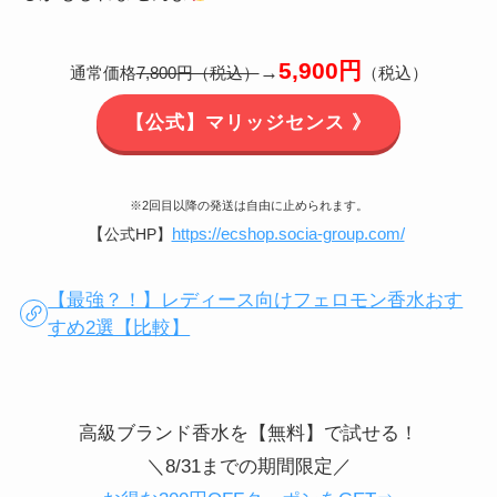
5,900円
→
通常価格
7,800円（税込）
（税込）
【公式】マリッジセンス 》
※2回目以降の発送は自由に止められます。
【
https://ecshop.socia-group.com/
公式HP】
【最強？！】レディース向けフェロモン香水おす
すめ2選【比較】
高級ブランド香水を【無料】で試せる！
＼8/31までの期間限定／