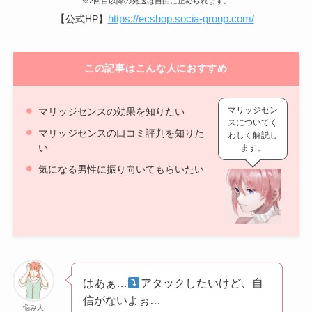
※2回目以降の発送は自由に止められます。
【
https://ecshop.socia-group.com/
公式HP】
この記事はこんな人におすすめ
マリッジセン
マリッジセンスの効果を知りたい
スについてく
マリッジセンスの口コミ評判を知りた
わしく解説し
い
ます。
気になる男性に振り向いてもらいたい
はあぁ…
アタックしたいけど、自
信がないよぉ…
悩み人