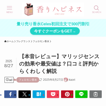
MENU
SEARCH
量り売り香水Celes初回注文で300円割引
今すぐクーポンをGET→
ホーム
フレグランス
フェロモン香水
【本音レビュー】マリッジセンス
2025
の効果や最安値は？口コミ評判か
8/27
らくわしく解説
ad
2025年8月27日
kaori
フェロモン香水