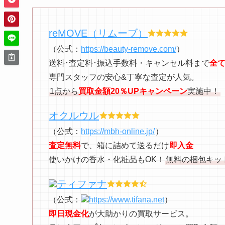
reMOVE（リムーブ）
（公式：
https://beauty-remove.com/
）
送料･査定料･振込手数料・キャンセル料まで
全
専門スタッフの安心&丁寧な査定が人気。
1点から
買取金額20％UPキャンペーン
実施中！
オクルウル
（公式：
https://mbh-online.jp/
）
査定無料
で、箱に詰めて送るだけ
即入金
使いかけの香水・化粧品もOK！
無料の梱包キッ
ティファナ
（公式：
https://www.tifana.net
）
即日現金化
が大助かりの買取サービス。