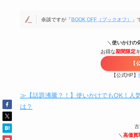
余談ですが「
BOOK OFF（ブックオフ）
」
＼
使いかけの
お得な
期間限定
【公
【公式HP】
≫【話題沸騰？！】使いかけでもOK！人気
は？
古
＼
高価買