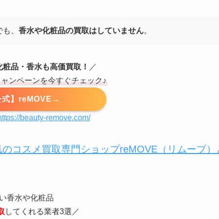
でも、
香水や化粧品の買取はしていません
。
化粧品・香水も高価買取！
／
キャンペーンを今すぐチェック♪
式】reMOVE→
https://beauty-remove.com/
のコスメ買取専門ショップreMOVE（リムーブ）
い香水や化粧品
取
してくれる業者3選／