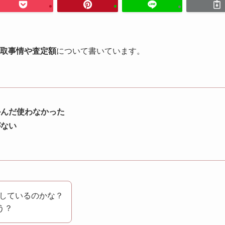
取事情や査定額
について書いています。
かんだ使わなかった
がない
しているのかな？
う？