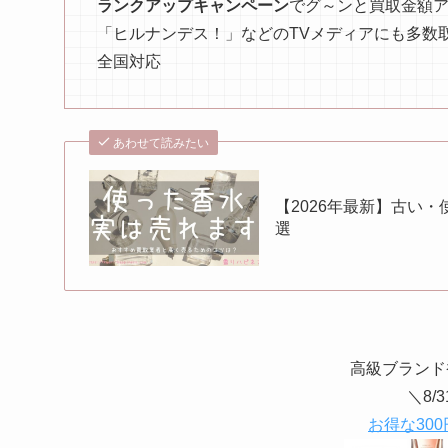
ランクアップキャンペーン
でグ～ンと買取金額
「ヒルナンデス！」などのTVメディアにも多数
全国対応
あわせて読みたい
【2026年最新】古い
選
高級ブランド
＼8/
お得な300