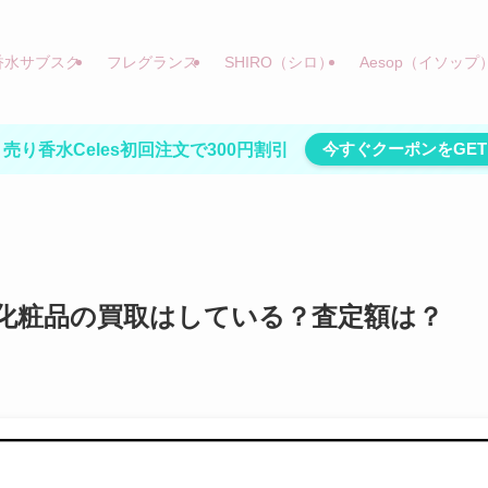
香水サブスク
フレグランス
SHIRO（シロ）
Aesop（イソップ
今すぐクーポンをGET
売り香水Celes初回注文で300円割引
化粧品の買取はしている？査定額は？