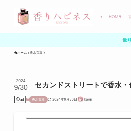
HOME
量り
ホーム
香水買取
2024
セカンドストリートで香水・
9/30
ad
2024年9月30日
kaori
香水買取