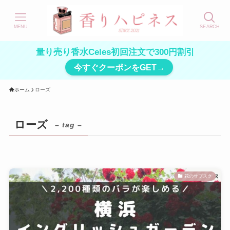
MENU
SEARCH
量り売り香水Celes初回注文で300円割引
今すぐクーポンをGET→
ホーム
ローズ
ローズ
– tag –
花のサブスク