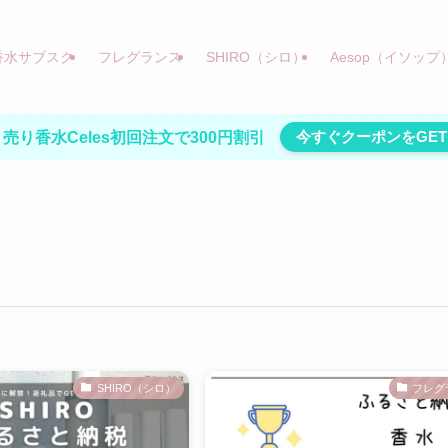
香水サブスク
フレグランス
SHIRO（シロ）
Aesop（イソップ
今すぐクーポンをGET
売り香水Celes初回注文で300円割引
SHIRO（シロ）
フレグ