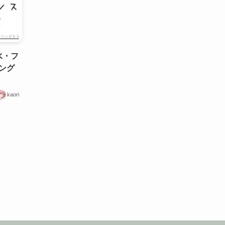
水・フ
ング
kaori