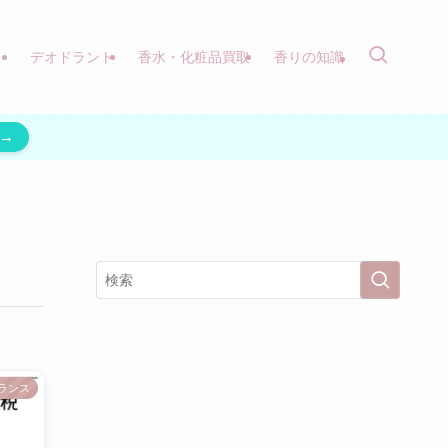
）
デオドラント
香水・化粧品買取
香りの知識
→
ランス