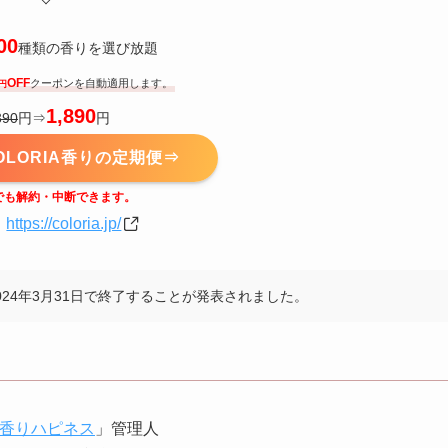
00
種類の香りを選び放題
OFF
クーポンを自動適用します。
円
1,890
390
円⇒
円
OLORIA香りの定期便⇒
でも解約・中断できます。
】
https://coloria.jp/
024年3月31日で終了することが発表されました。
香りハピネス
」管理人