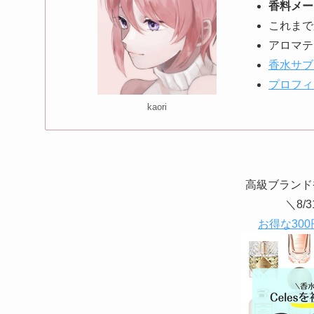
香料メー
これまで
アロマテ
香水サブ
プロフィ
kaori
高級ブランド
＼8/
お得な300