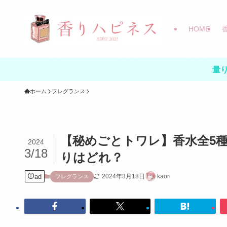
HOME
量り
ホーム
フレグランス
【秘めごとトワレ】香水全5
2024
3/18
りはどれ？
ad
2024年3月18日
kaori
フレグランス