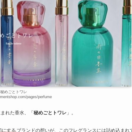
秘めごとトワレ
momentshop.com/pages/perfume
生まれた香水、「
秘めごとトワレ
」。
切にする
ブランドの想いが、このフレグランスには詰め込まれ