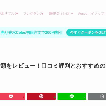
香水サブスク
フレグランス
SHIRO（シロ）
Aesop（イソップ
今すぐクーポンをGET
売り香水Celes初回注文で300円割引
種類をレビュー！口コミ評判とおすすめの