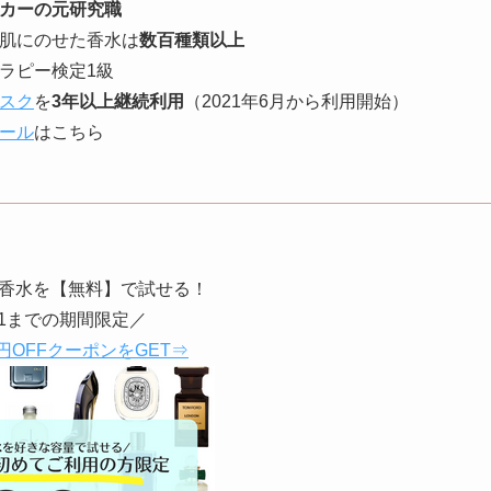
カーの元研究職
肌にのせた香水は
数百種類以上
ラピー検定1級
スク
を
3年以上継続利用
（2021年6月から利用開始）
ール
はこちら
香水を【無料】で試せる！
31までの期間限定／
円OFFクーポンをGET⇒