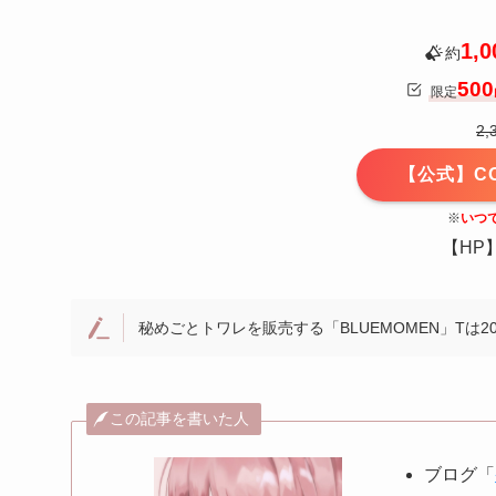
1,0
約
500
限定
2,
【公式】C
※
いつ
【HP
秘めごとトワレを販売する「BLUEMOMEN」Tは2
この記事を書いた人
ブログ「