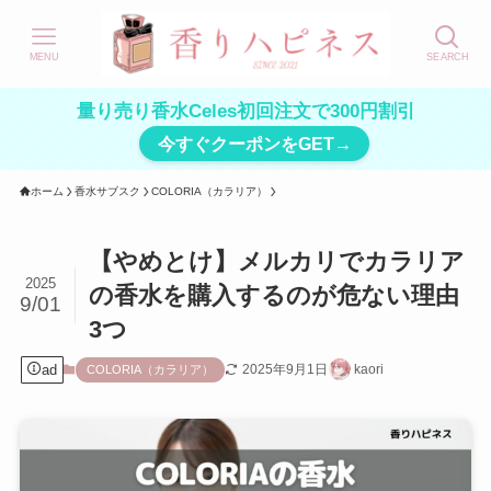
MENU
SEARCH
量り売り香水Celes初回注文で300円割引
今すぐクーポンをGET→
ホーム
香水サブスク
COLORIA（カラリア）
【やめとけ】メルカリでカラリア
2025
の香水を購入するのが危ない理由
9/01
3つ
ad
2025年9月1日
kaori
COLORIA（カラリア）