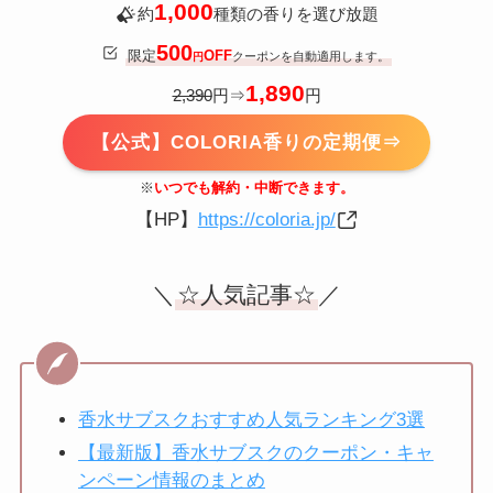
1,000
約
種類の香りを選び放題
500
限定
OFF
クーポンを自動適用します。
円
1,890
2,390
円⇒
円
【公式】COLORIA香りの定期便⇒
※
いつでも解約・中断できます。
【HP】
https://coloria.jp/
＼
☆人気記事☆
／
香水サブスクおすすめ人気ランキング3選
【最新版】香水サブスクのクーポン・キャ
ンペーン情報のまとめ