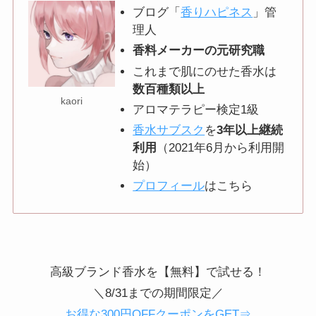
ブログ「
香りハピネス
」管
理人
香料メーカーの元研究職
これまで肌にのせた香水は
数百種類以上
kaori
アロマテラピー検定1級
香水サブスク
を
3年以上継続
利用
（2021年6月から利用開
始）
プロフィール
はこちら
高級ブランド香水を【無料】で試せる！
＼8/31までの期間限定／
お得な300円OFFクーポンをGET⇒