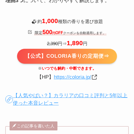
理由3つ
について、わかりやすく解説します。
1,000
約
種類の香りを選び放題
500
限定
OFF
クーポンを自動適用します。
円
1,890
2,390
円⇒
円
【公式】COLORIA香りの定期便⇒
※
いつでも解約・中断できます。
【HP】
https://coloria.jp/
【人気やばい？】カラリアの口コミ評判と5年以上
使った本音レビュー
この記事を書いた人